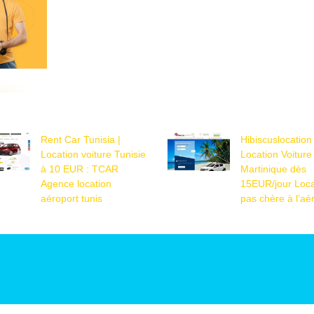
Rent Car Tunisia |
Hibiscuslocation 
Location voiture Tunisie
Location Voiture
à 10 EUR : TCAR
Martinique dès
Agence location
15EUR/jour Loca
aéroport tunis
pas chère à l’aé