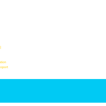
|
tion
roport